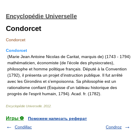
Encyclopédie Universelle
Condorcet
Condorcet
Condorcet
(Marie Jean Antoine Nicolas de Caritat, marquis de) (1743 - 1794)
mathématicien, économiste (de l'école des physiocrates),
philosophe et homme politique français. Député à la Convention
(1792), il présenta un projet d'instruction publique. Il fut arrêté
avec les Girondins et s'empoisonna. Sa philosophie est un
rationalisme confiant (Esquisse d'un tableau historique des
progrès de l'esprit humain, 1794). Acad. fr. (1782).
Encyclopédie Universelle
.
2012
.
Игры ⚽
Поможем написать реферат
Condillac
Condroz