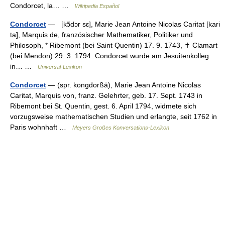
Condorcet, la… …
Wikipedia Español
Condorcet
— [kɔ̃dɔr sɛ], Marie Jean Antoine Nicolas Caritat [kari
ta], Marquis de, französischer Mathematiker, Politiker und
Philosoph, * Ribemont (bei Saint Quentin) 17. 9. 1743, ✝ Clamart
(bei Mendon) 29. 3. 1794. Condorcet wurde am Jesuitenkolleg
in… …
Universal-Lexikon
Condorcet
— (spr. kongdorßä), Marie Jean Antoine Nicolas
Caritat, Marquis von, franz. Gelehrter, geb. 17. Sept. 1743 in
Ribemont bei St. Quentin, gest. 6. April 1794, widmete sich
vorzugsweise mathematischen Studien und erlangte, seit 1762 in
Paris wohnhaft …
Meyers Großes Konversations-Lexikon