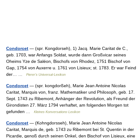
Condorcet
— (spr. Kongdorseh), 1) Jacq. Marie Caritat de C.,
geb. 1703, war Anfangs Soldat, wurde dann Großvicar seines
Oheims Yze de Saléon, Bischofs von Rhodez, 1751 Bischof von
Gap, 1754 von Auxerre u. 1761 von Lisieux; st. 1783. Er war Feind
der… …
Pierer's Universal-Lexikon
Condorcet
— (spr. kongdorßeh), Marie Jean Antoine Nicolas
Caritat, Marquis von, franz. Mathematiker und Philosoph, geb. 17.
Sept. 1743 zu Ribemont, Anhänger der Revolution, als Freund der
Girondisten 27. März 1794 verhaftet, am folgenden Morgen tot
gefunden …
Kleines Konversations-Lexikon
Condorcet
— (Kohngdorsseh), Marie Jean Antoine Nicolas
Caritat, Marquis de, geb. 1743 zu Ribemont bei St. Quentin in der
Picardie, genoß durch seinen Onkel, den Bischof von Lisieux, eine