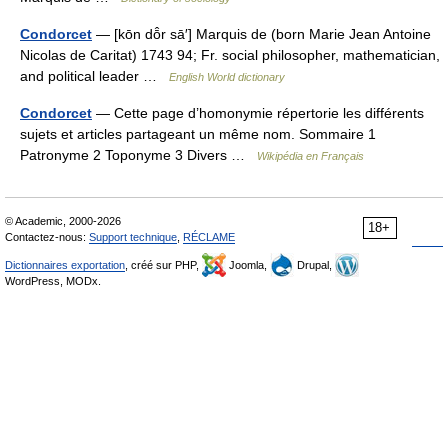
Condorcet
— [kōn dō̂r sā′] Marquis de (born Marie Jean Antoine
Nicolas de Caritat) 1743 94; Fr. social philosopher, mathematician,
and political leader …
English World dictionary
Condorcet
— Cette page d’homonymie répertorie les différents
sujets et articles partageant un même nom. Sommaire 1
Patronyme 2 Toponyme 3 Divers …
Wikipédia en Français
© Academic, 2000-2026
18+
Contactez-nous:
Support technique
,
RÉCLAME
Dictionnaires exportation
, créé sur PHP,
Joomla,
Drupal,
WordPress, MODx.