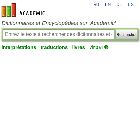
RU
EN
DE
ES
fr-academic.com
Dictionnaires et Encyclopédies sur 'Academic'
Recherche!
interprétations
traductions
livres
Игры ⚽